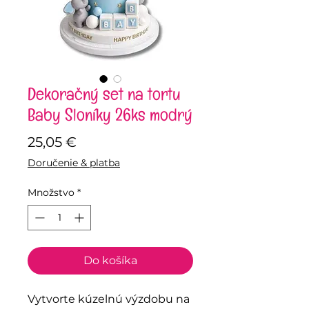
Dekoračný set na tortu
Baby Sloníky 26ks modrý
Price
25,05 €
Doručenie & platba
Množstvo
*
Do košíka
Vytvorte kúzelnú výzdobu na