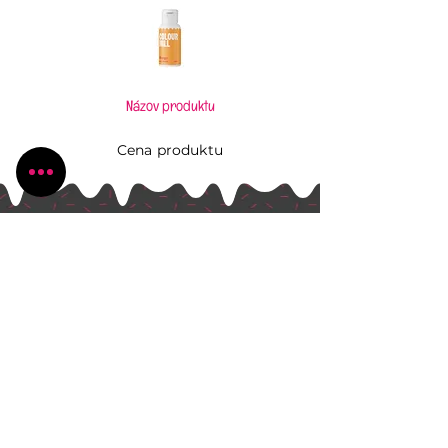
Názov produktu
Cena produktu
Pečiem, aj keď to neviem
Všetko, čo potrebujete pre Vaše kúzlenie v
kuchyni
Radlinského 1631/13
Bánovce nad Bebravou
+421 944 270 929
peciem.ajkedtoneviem@gmail.com