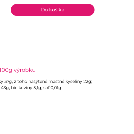
Do košíka
 100g výrobku
uky 37g, z toho nasýtené mastné kyseliny 22g;
43g; bielkoviny 5,1g; soľ 0,01g