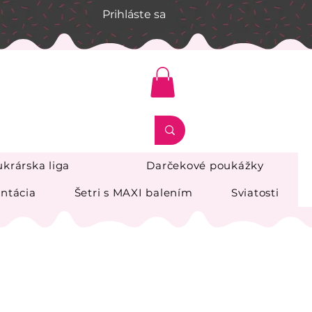
Prihláste sa
krárska liga
Darčekové poukážky
ntácia
Šetri s MAXI balením
Sviatosti