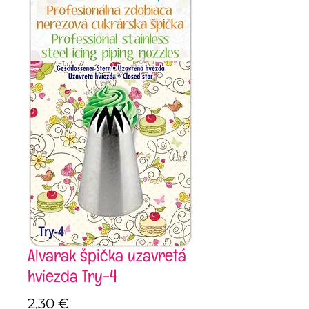
Alvarak špička uzavretá
hviezda Try-4
Price
2,30 €