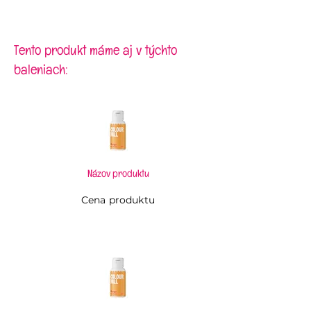
Vysoko kvalitná špička ktorá je
pevná, odolná, nerezová,
opakovane použiteľná, nelepí, bez
chuti, netoxická, ľahko sa čistí a
Tento produkt máme aj v týchto
je umývateľná v umývačke.
baleniach:
Nepotrebuje úchyt.
Názov produktu
Cena produktu