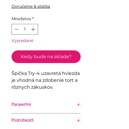
Doručenie & platba
Množstvo
*
Vypredané
Kedy bude na sklade?
Špička Try-4 uzavretá hviezda
je vhodná na zdobenie tort a
rôznych zákuskov.
Parametre
Materiál:
nerezová oceľ
Dĺžka:
50 mm
Podrobnosti
Šírka špičky:
25 mm