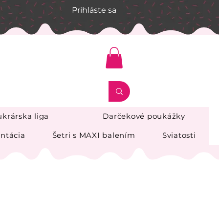
Prihláste sa
krárska liga
Darčekové poukážky
ntácia
Šetri s MAXI balením
Sviatosti