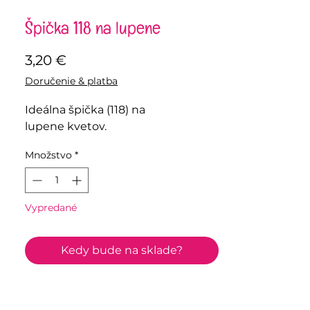
Špička 118 na lupene
Price
3,20 €
Doručenie & platba
Ideálna špička (118) na
lupene kvetov.
Množstvo
*
Vypredané
Kedy bude na sklade?