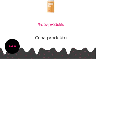
Názov produktu
Cena produktu
Pečiem, aj keď to neviem
Všetko, čo potrebujete pre Vaše kúzlenie v
kuchyni
Radlinského 1631/13
Bánovce nad Bebravou
+421 944 270 929
peciem.ajkedtoneviem@gmail.com